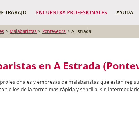
¿Dónde buscas?
BUSCAR P
E TRABAJO
ENCUENTRA PROFESIONALES
AYUDA
es
Malabaristas
Pontevedra
A Estrada
aristas en A Estrada (Ponte
 profesionales y empresas de malabaristas que están regist
on ellos de la forma más rápida y sencilla, sin intermediario