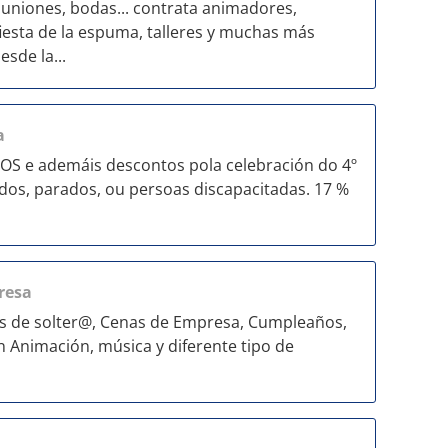
niones, bodas... contrata animadores,
fiesta de la espuma, talleres y muchas más
sde la...
a
S e ademáis descontos pola celebración do 4º
ados, parados, ou persoas discapacitadas. 17 %
resa
s de solter@, Cenas de Empresa, Cumpleaños,
con Animación, música y diferente tipo de