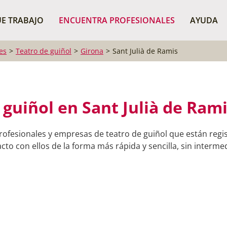
¿Dónde buscas?
BUSCAR P
E TRABAJO
ENCUENTRA PROFESIONALES
AYUDA
es
Teatro de guiñol
Girona
Sant Julià de Ramis
 guiñol en Sant Julià de Rami
rofesionales y empresas de teatro de guiñol que están regis
to con ellos de la forma más rápida y sencilla, sin intermed