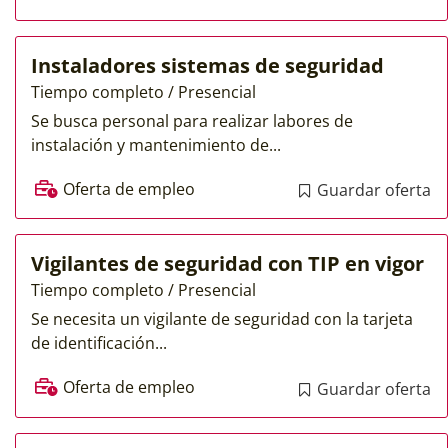
Instaladores sistemas de seguridad
Tiempo completo / Presencial
Se busca personal para realizar labores de
instalación y mantenimiento de...
Oferta de empleo
Guardar oferta
Vigilantes de seguridad con TIP en vigor
Tiempo completo / Presencial
Se necesita un vigilante de seguridad con la tarjeta
de identificación...
Oferta de empleo
Guardar oferta