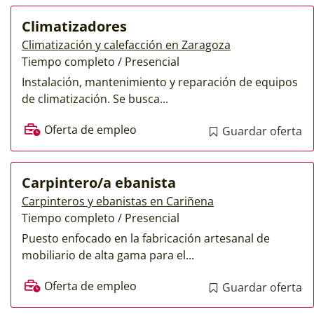
Climatizadores
Climatización y calefacción en Zaragoza
Tiempo completo / Presencial
Instalación, mantenimiento y reparación de equipos
de climatización. Se busca...
Oferta de empleo
Guardar oferta
Carpintero/a ebanista
Carpinteros y ebanistas en Cariñena
Tiempo completo / Presencial
Puesto enfocado en la fabricación artesanal de
mobiliario de alta gama para el...
Oferta de empleo
Guardar oferta