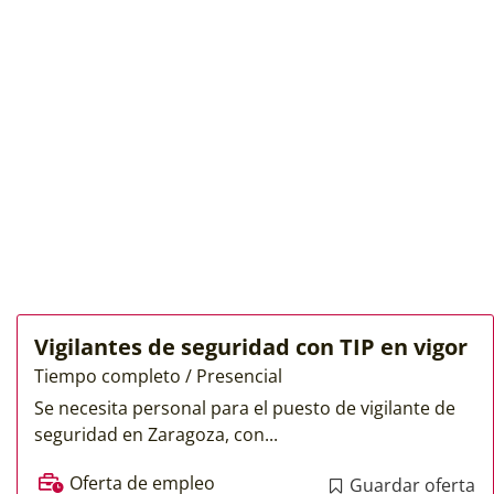
Vigilantes de seguridad con TIP en vigor
Tiempo completo / Presencial
Se necesita personal para el puesto de vigilante de
seguridad en Zaragoza, con...
Oferta de empleo
Guardar oferta