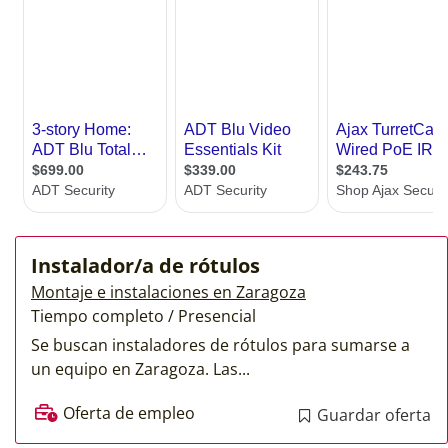
Instalador/a de rótulos
Montaje e instalaciones en Zaragoza
Tiempo completo / Presencial
Se buscan instaladores de rótulos para sumarse a
un equipo en Zaragoza. Las...
Oferta de empleo
Guardar oferta