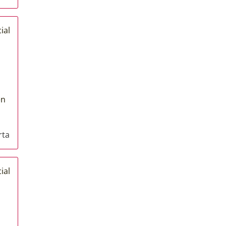
ial
en
rta
ial