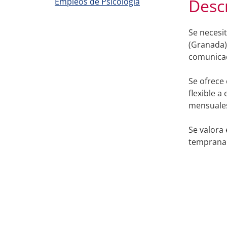
Desc
Empleos de Psicología
Se necesi
(Granada).
comunicac
Se ofrece 
flexible a
mensuale
Se valora
temprana