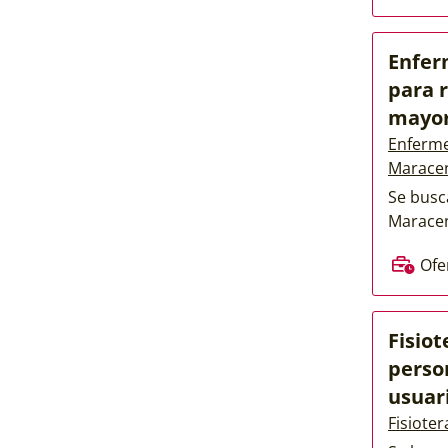
Enfer
para 
mayo
Enferme
Marace
Se busc
Maracen
Ofe
Fisio
perso
usuar
Fisiote