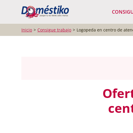
¿Qué buscas?
CONSIGU
Inicio
Consigue trabajo
Logopeda en centro de ate
Ofer
cen