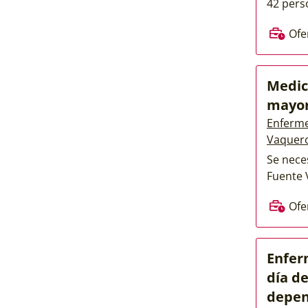
42 perso
Ofe
Medic
mayo
Enferme
Vaquer
Se nece
Fuente 
Ofe
Enfer
día d
depen