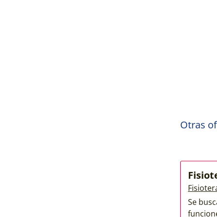
Otras of
Fisio
Fisiote
Se busc
funcione