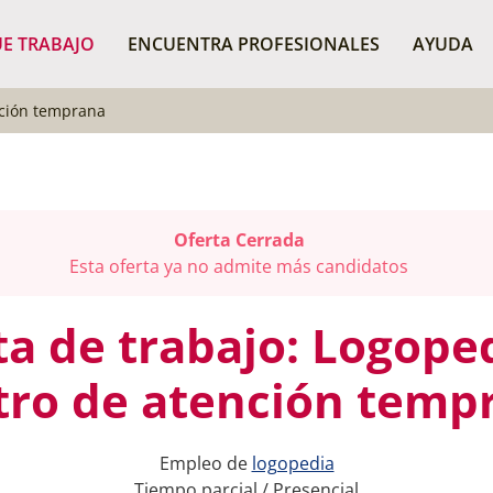
¿Dónde buscas?
BU
E TRABAJO
ENCUENTRA PROFESIONALES
AYUDA
nción temprana
Oferta Cerrada
Esta oferta ya no admite más candidatos
ta de trabajo: Logope
tro de atención temp
Empleo de
logopedia
Tiempo parcial / Presencial