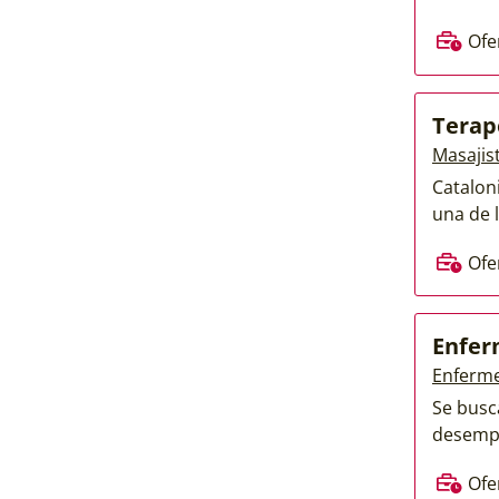
Ofe
Terap
Masajis
Catalon
una de l
Ofe
Enfer
Enferme
Se busc
desempe
Ofe