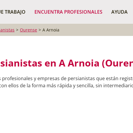
¿Dónde buscas?
BUSCAR P
E TRABAJO
ENCUENTRA PROFESIONALES
AYUDA
ianistas
Ourense
A Arnoia
sianistas en A Arnoia (Oure
 profesionales y empresas de persianistas que están regis
on ellos de la forma más rápida y sencilla, sin intermediario