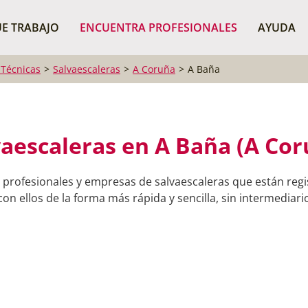
¿Dónde buscas?
BUSCAR P
E TRABAJO
ENCUENTRA PROFESIONALES
AYUDA
 Técnicas
Salvaescaleras
A Coruña
A Baña
vaescaleras en A Baña (A Cor
 profesionales y empresas de salvaescaleras que están reg
on ellos de la forma más rápida y sencilla, sin intermediario