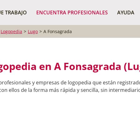
¿Dónde buscas?
BUSCAR P
E TRABAJO
ENCUENTRA PROFESIONALES
AYUDA
Logopedia
Lugo
A Fonsagrada
gopedia en A Fonsagrada (Lu
profesionales y empresas de logopedia que están registra
on ellos de la forma más rápida y sencilla, sin intermediario