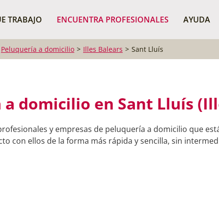
¿Dónde buscas?
BUSCAR P
E TRABAJO
ENCUENTRA PROFESIONALES
AYUDA
Peluquería a domicilio
Illes Balears
Sant Lluís
a domicilio en Sant Lluís (Il
rofesionales y empresas de peluquería a domicilio que está
o con ellos de la forma más rápida y sencilla, sin intermedi