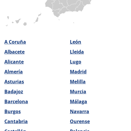
A Coruña
León
Albacete
Lleida
Alicante
Lugo
Almería
Madrid
Asturias
Melilla
Badajoz
Murcia
Barcelona
Málaga
Burgos
Navarra
Cantabria
Ourense