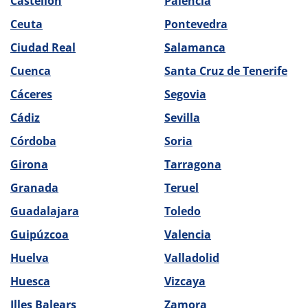
Castellón
Palencia
Ceuta
Pontevedra
Ciudad Real
Salamanca
Cuenca
Santa Cruz de Tenerife
Cáceres
Segovia
Cádiz
Sevilla
Córdoba
Soria
Girona
Tarragona
Granada
Teruel
Guadalajara
Toledo
Guipúzcoa
Valencia
Huelva
Valladolid
Huesca
Vizcaya
Illes Balears
Zamora