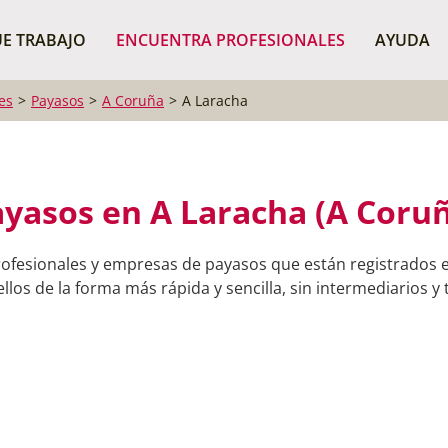
¿Dónde buscas?
BUSCAR P
E TRABAJO
ENCUENTRA PROFESIONALES
AYUDA
es
Payasos
A Coruña
A Laracha
yasos en A Laracha (A Coru
rofesionales y empresas de payasos que están registrados 
llos de la forma más rápida y sencilla, sin intermediarios y 