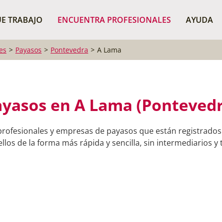
¿Dónde buscas?
BUSCAR P
E TRABAJO
ENCUENTRA PROFESIONALES
AYUDA
es
Payasos
Pontevedra
A Lama
ayasos en A Lama (Pontevedr
profesionales y empresas de payasos que están registrado
llos de la forma más rápida y sencilla, sin intermediarios y 