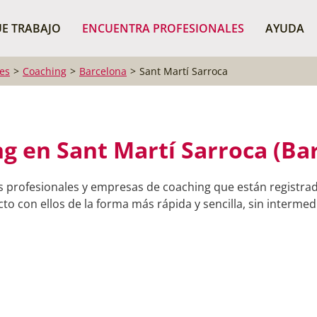
¿Dónde buscas?
BUSCAR P
E TRABAJO
ENCUENTRA PROFESIONALES
AYUDA
es
Coaching
Barcelona
Sant Martí Sarroca
g en Sant Martí Sarroca (Ba
s profesionales y empresas de coaching que están registrad
o con ellos de la forma más rápida y sencilla, sin intermedi