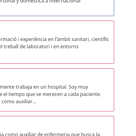
rsonal y doméstica a nivel nacional
rmació i experiència en l’àmbit sanitari, científic
el treball de laboratori i en entorns
lmente trabaja en un hospital. Soy muy
e el tiempo que se merecen a cada paciente.
como auxiliar...
ia como auxiliar de enfermeria que busca la