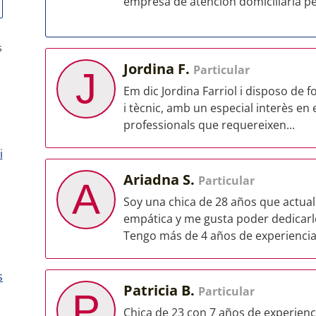
empresa de atención domiciliaria pe
s
Jordina F.
Particular
J
Em dic Jordina Farriol i disposo de fo
i tècnic, amb un especial interès en 
professionals que requereixen...
i
Ariadna S.
Particular
A
Soy una chica de 28 años que actua
empática y me gusta poder dedicarl
Tengo más de 4 años de experiencia 
s
Patricia B.
Particular
P
Chica de 23 con 7 años de experienc