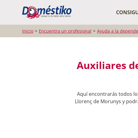
¿Qué buscas?
CONSIGU
Inicio
Encuentra un profesional
Ayuda a la depende
Auxiliares d
Aquí encontrarás todos lo
Llorenç de Morunys y podrás