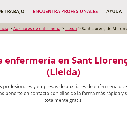
¿Dónde buscas?
BUSCAR P
E TRABAJO
ENCUENTRA PROFESIONALES
AYUDA
ncia
Auxiliares de enfermería
Lleida
Sant Llorenç de Morun
e enfermería en Sant Llore
(Lleida)
s profesionales y empresas de auxiliares de enfermería que
 ponerte en contacto con ellos de la forma más rápida y se
totalmente gratis.