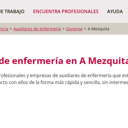
¿Dónde buscas?
BUSCAR P
E TRABAJO
ENCUENTRA PROFESIONALES
AYUDA
ncia
Auxiliares de enfermería
Ourense
A Mezquita
 de enfermería en A Mezquit
rofesionales y empresas de auxiliares de enfermería que es
to con ellos de la forma más rápida y sencilla, sin intermed