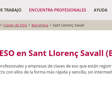
¿Dónde buscas?
BUSCAR P
E TRABAJO
ENCUENTRA PROFESIONALES
AYUDA
Clases de ESO
Barcelona
Sant Llorenç Savall
 ESO en Sant Llorenç Savall (
rofesionales y empresas de clases de eso que están registr
o con ellos de la forma más rápida y sencilla, sin intermedi