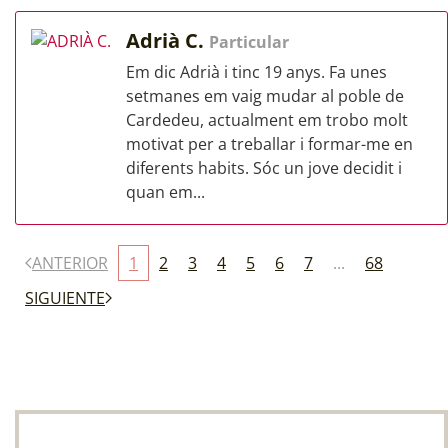
Adrià C.
Particular
Em dic Adrià i tinc 19 anys. Fa unes
setmanes em vaig mudar al poble de
Cardedeu, actualment em trobo molt
motivat per a treballar i formar-me en
diferents habits. Sóc un jove decidit i
quan em...
ANTERIOR
1
2
3
4
5
6
7
...
68
SIGUIENTE