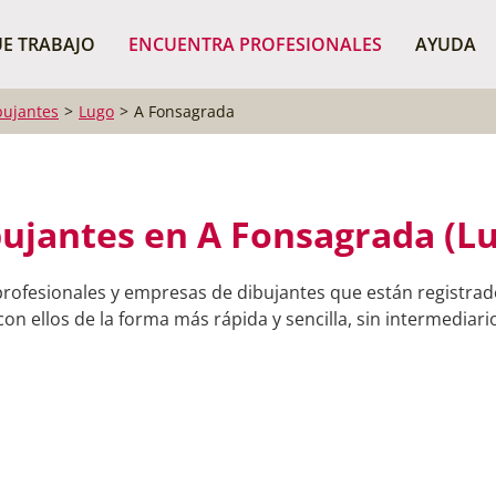
¿Dónde buscas?
BUSCAR P
E TRABAJO
ENCUENTRA PROFESIONALES
AYUDA
bujantes
Lugo
A Fonsagrada
ujantes en A Fonsagrada (L
profesionales y empresas de dibujantes que están registra
on ellos de la forma más rápida y sencilla, sin intermediario