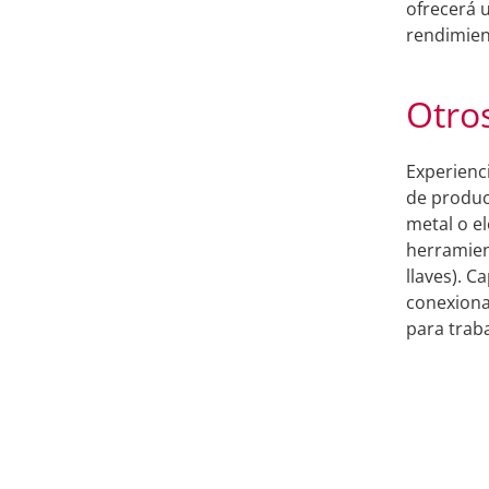
ofrecerá 
rendimien
Otro
Experienc
de produc
metal o e
herramien
llaves). 
conexiona
para trab