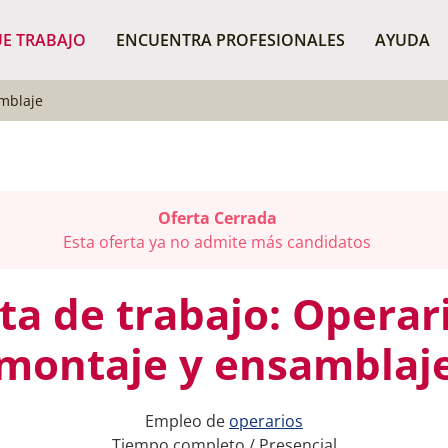
¿Dónde buscas?
BU
E TRABAJO
ENCUENTRA PROFESIONALES
AYUDA
mblaje
Oferta Cerrada
Esta oferta ya no admite más candidatos
ta de trabajo: Operar
montaje y ensamblaj
Empleo de
operarios
Tiempo completo / Presencial