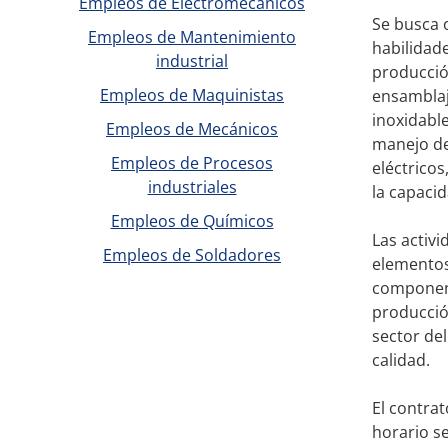
Empleos de Electromecánicos
Se busca 
Empleos de Mantenimiento
habilidad
industrial
producción
Empleos de Maquinistas
ensamblaj
inoxidable
Empleos de Mecánicos
manejo de
Empleos de Procesos
eléctricos
industriales
la capaci
Empleos de Químicos
Las activi
Empleos de Soldadores
elementos 
component
producción
sector de
calidad.
El contra
horario se