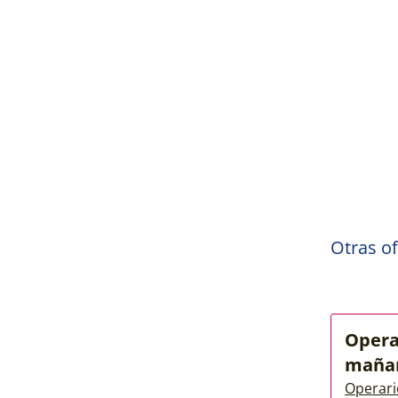
Otras of
Opera
maña
Operari