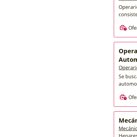
Operari
consiste
Ofe
Opera
Auto
Operari
Se busc
automoc
Ofe
Mecán
Mecánic
Henare