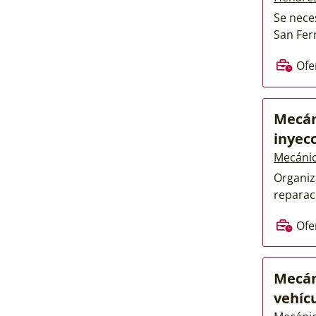
Se nece
San Fer
Ofe
Mecán
inyec
Mecánic
Organiz
reparaci
Ofe
Mecán
vehíc