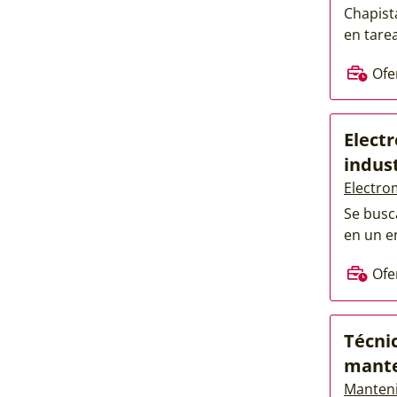
Chapist
en tarea
Ofe
Elect
indust
Electro
Se busc
en un e
Ofe
Técni
mant
Manteni