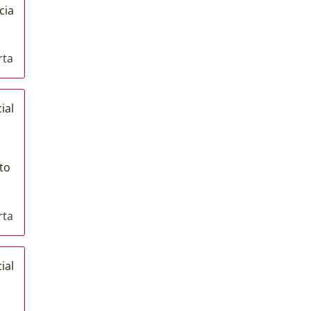
cia
rta
ial
to
rta
ial