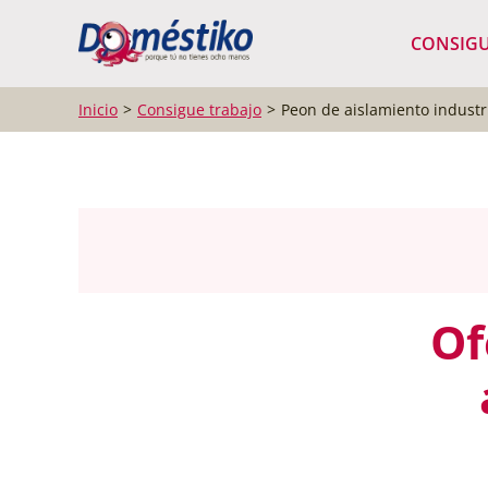
¿Qué buscas?
CONSIGU
Inicio
Consigue trabajo
Peon de aislamiento industr
Of