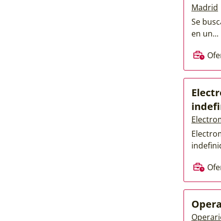
Madrid
Se busc
en un...
Ofe
Elect
indef
Electro
Electro
indefinid
Ofe
Opera
Operari