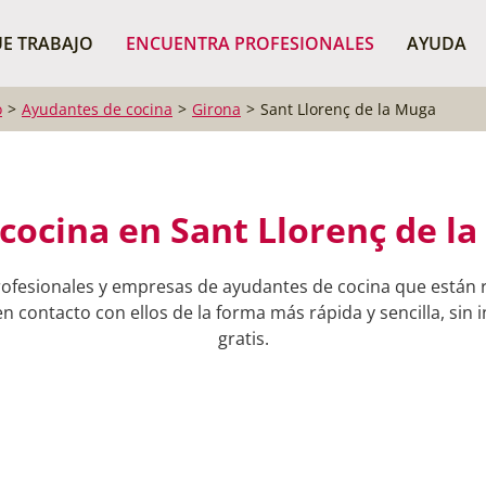
¿Dónde buscas?
BUSCAR P
E TRABAJO
ENCUENTRA PROFESIONALES
AYUDA
o
Ayudantes de cocina
Girona
Sant Llorenç de la Muga
cocina en Sant Llorenç de la
rofesionales y empresas de ayudantes de cocina que están r
n contacto con ellos de la forma más rápida y sencilla, sin 
gratis.