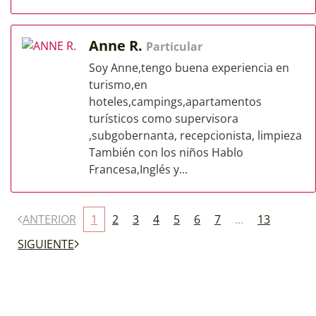
Anne R.
Particular
Soy Anne,tengo buena experiencia en
turismo,en
hoteles,campings,apartamentos
turísticos como supervisora
,subgobernanta, recepcionista, limpieza
También con los niños Hablo
Francesa,Inglés y...
ANTERIOR
1
2
3
4
5
6
7
...
13
SIGUIENTE