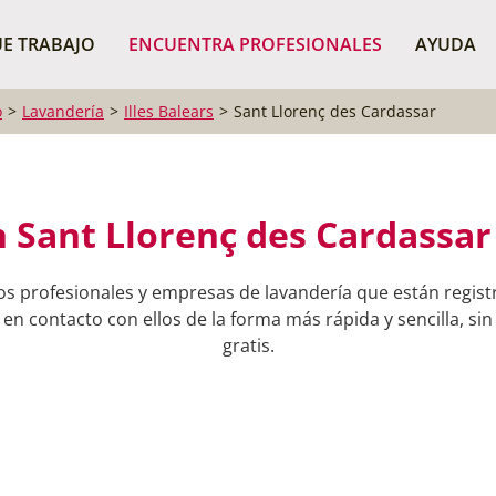
¿Dónde buscas?
BUSCAR P
E TRABAJO
ENCUENTRA PROFESIONALES
AYUDA
o
Lavandería
Illes Balears
Sant Llorenç des Cardassar
 Sant Llorenç des Cardassar (
os profesionales y empresas de lavandería que están regist
n contacto con ellos de la forma más rápida y sencilla, si
gratis.