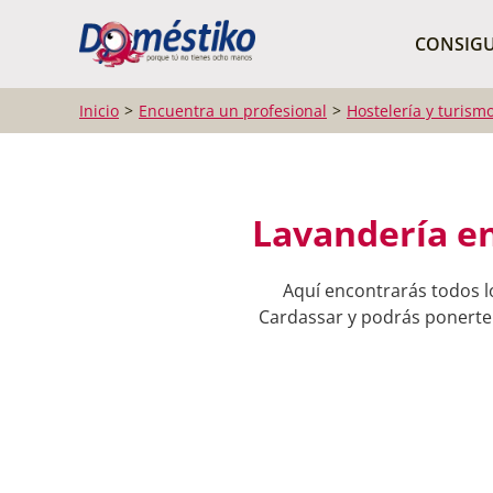
¿Qué buscas?
CONSIGU
Inicio
Encuentra un profesional
Hostelería y turism
Lavandería en
Aquí encontrarás todos l
Cardassar y podrás ponerte e