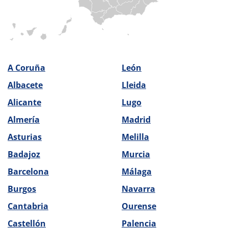
A Coruña
León
Albacete
Lleida
Alicante
Lugo
Almería
Madrid
Asturias
Melilla
Badajoz
Murcia
Barcelona
Málaga
Burgos
Navarra
Cantabria
Ourense
Castellón
Palencia