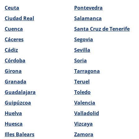
Ceuta
Pontevedra
Ciudad Real
Salamanca
Cuenca
Santa Cruz de Tenerife
Cáceres
Segovia
Cádiz
Sevilla
Córdoba
Soria
Girona
Tarragona
Granada
Teruel
Guadalajara
Toledo
Guipúzcoa
Valencia
Huelva
Valladolid
Huesca
Vizcaya
Illes Balears
Zamora