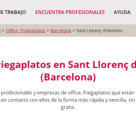
¿Dónde buscas?
BUSCAR P
E TRABAJO
ENCUENTRA PROFESIONALES
AYUDA
o
Office, Friegaplatos
Barcelona
Sant Llorenç d'Hortons
Friegaplatos en Sant Llorenç 
(Barcelona)
profesionales y empresas de office, friegaplatos que están
n contacto con ellos de la forma más rápida y sencilla, si
gratis.