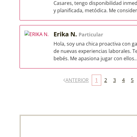
Casares, tengo disponibilidad inme
y planificada, metódica. Me consider
Erika N.
Particular
Hola, soy una chica proactiva con g
de nuevas experiencias laborales. T
bebés. Me apasiona jugar con ellos..
ANTERIOR
1
2
3
4
5