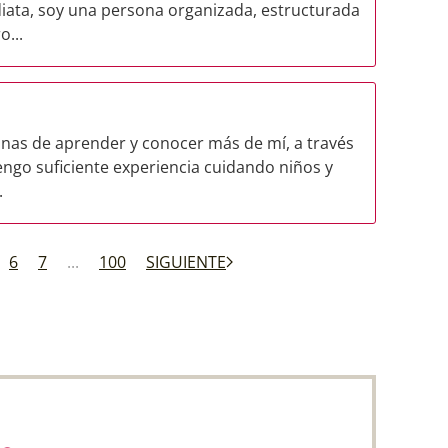
diata, soy una persona organizada, estructurada
o...
anas de aprender y conocer más de mí, a través
engo suficiente experiencia cuidando niños y
.
6
7
...
100
SIGUIENTE