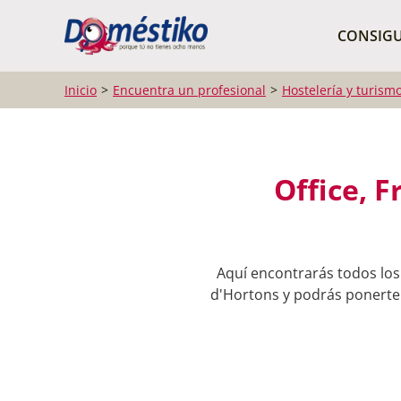
¿Qué buscas?
CONSIGU
Inicio
Encuentra un profesional
Hostelería y turism
Office, 
Aquí encontrarás todos los 
d'Hortons y podrás ponerte e