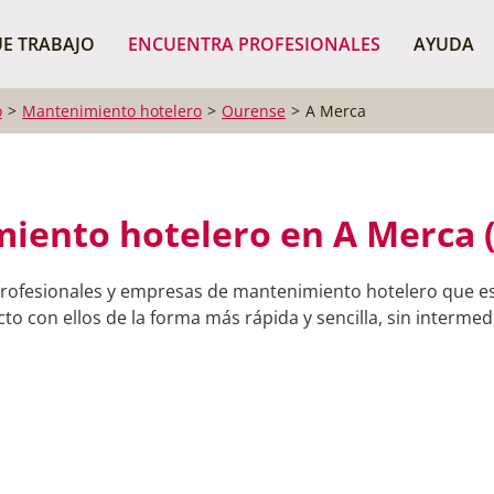
¿Dónde buscas?
BUSCAR P
E TRABAJO
ENCUENTRA PROFESIONALES
AYUDA
o
Mantenimiento hotelero
Ourense
A Merca
iento hotelero en A Merca 
profesionales y empresas de mantenimiento hotelero que es
o con ellos de la forma más rápida y sencilla, sin intermedi