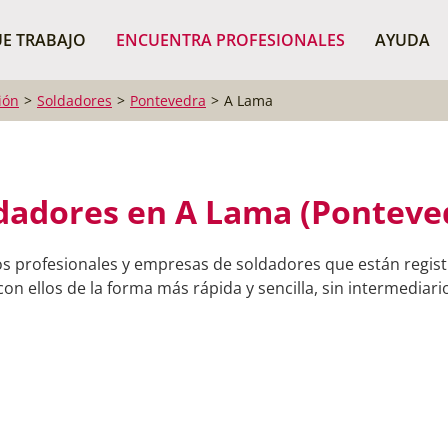
¿Dónde buscas?
BUSCAR P
E TRABAJO
ENCUENTRA PROFESIONALES
AYUDA
ión
Soldadores
Pontevedra
A Lama
dadores en A Lama (Ponteve
os profesionales y empresas de soldadores que están regis
on ellos de la forma más rápida y sencilla, sin intermediario