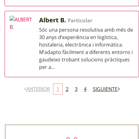
Albert B.
Particular
Sóc una persona resolutiva amb més de
30 anys d’experiència en logística,
hostaleria, electrònica i informàtica.
M’adapto fàcilment a diferents entorns i
gaudeixo trobant solucions pràctiques
per a...
ANTERIOR
1
2
3
4
SIGUIENTE