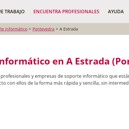
¿Dónde buscas?
BUSCAR P
E TRABAJO
ENCUENTRA PROFESIONALES
AYUDA
te informático
Pontevedra
A Estrada
informático en A Estrada (Po
 profesionales y empresas de soporte informático que están
o con ellos de la forma más rápida y sencilla, sin intermedi