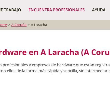
¿Dónde buscas?
BUSCAR P
E TRABAJO
ENCUENTRA PROFESIONALES
AYUDA
ware
A Coruña
A Laracha
rdware en A Laracha (A Coru
s profesionales y empresas de hardware que están registr
on ellos de la forma más rápida y sencilla, sin intermediario