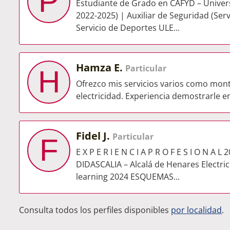
P
Estudiante de Grado en CAFYD – Univer
2022-2025) | Auxiliar de Seguridad (Serv
Servicio de Deportes ULE...
Hamza E.
Particular
H
Ofrezco mis servicios varios como monta
electricidad. Experiencia demostrarle e
Fidel J.
Particular
F
E X P E R I E N C I A P R O F E S I O N A
DIDASCALIA – Alcalá de Henares Electric
learning 2024 ESQUEMAS...
Consulta todos los perfiles disponibles
por localidad
.