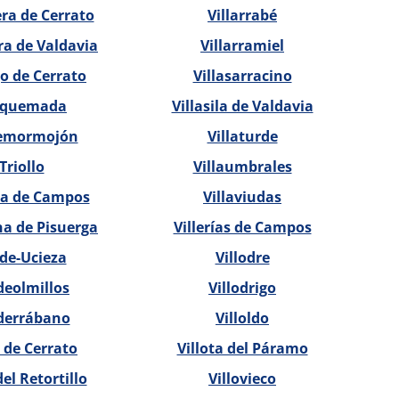
ra de Cerrato
Villarrabé
a de Valdavia
Villarramiel
o de Cerrato
Villasarracino
rquemada
Villasila de Valdavia
emormojón
Villaturde
Triollo
Villaumbrales
a de Campos
Villaviudas
a de Pisuerga
Villerías de Campos
de-Ucieza
Villodre
deolmillos
Villodrigo
derrábano
Villoldo
e de Cerrato
Villota del Páramo
del Retortillo
Villovieco