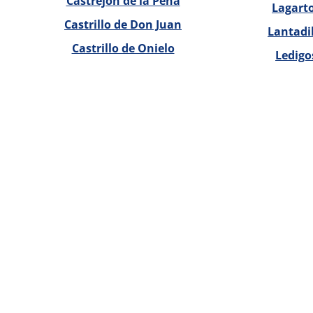
Castrejón de la Peña
Lagart
Castrillo de Don Juan
Lantadi
Castrillo de Onielo
Ledigo