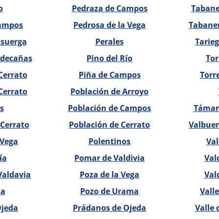
o
Pedraza de Campos
Tabane
ampos
Pedrosa de la Vega
Tabaner
isuerga
Perales
Tarieg
ldecañas
Pino del Río
To
Cerrato
Piña de Campos
Torr
Cerrato
Población de Arroyo
s
Población de Campos
Támar
Cerrato
Población de Cerrato
Valbuen
 Vega
Polentinos
Val
ía
Pomar de Valdivia
Val
Valdavia
Poza de la Vega
Val
na
Pozo de Urama
Vall
Ojeda
Prádanos de Ojeda
Valle 