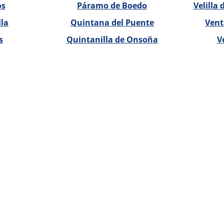
os
Páramo de Boedo
Velilla 
lla
Quintana del Puente
Vent
s
Quintanilla de Onsoña
V