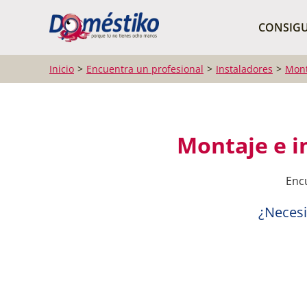
¿Qué buscas?
CONSIGU
Inicio
Encuentra un profesional
Instaladores
Mont
Montaje e in
Encu
¿Necesi