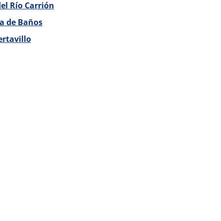
del Río Carrión
a de Baños
ertavillo