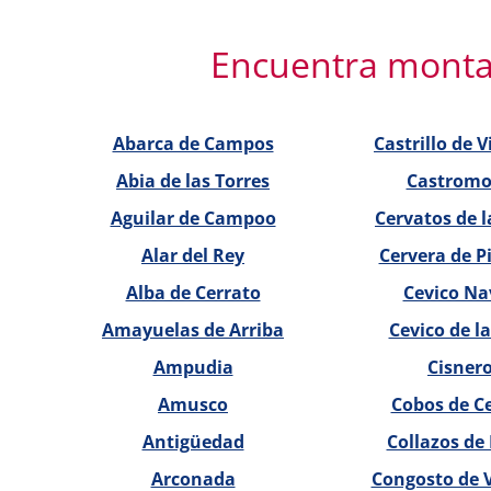
Encuentra montaje
Abarca de Campos
Castrillo de V
Abia de las Torres
Castrom
Aguilar de Campoo
Cervatos de 
Alar del Rey
Cervera de P
Alba de Cerrato
Cevico Na
Amayuelas de Arriba
Cevico de la
Ampudia
Cisner
Amusco
Cobos de C
Antigüedad
Collazos de
Arconada
Congosto de 