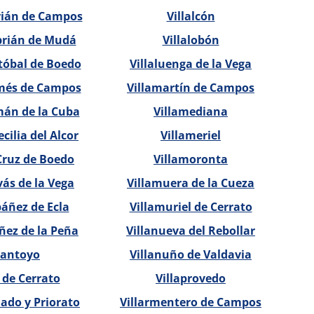
rián de Campos
Villalcón
brián de Mudá
Villalobón
tóbal de Boedo
Villaluenga de la Vega
és de Campos
Villamartín de Campos
án de la Cuba
Villamediana
cilia del Alcor
Villameriel
Cruz de Boedo
Villamoronta
ás de la Vega
Villamuera de la Cueza
áñez de Ecla
Villamuriel de Cerrato
ñez de la Peña
Villanueva del Rebollar
Santoyo
Villanuño de Valdavia
 de Cerrato
Villaprovedo
ado y Priorato
Villarmentero de Campos