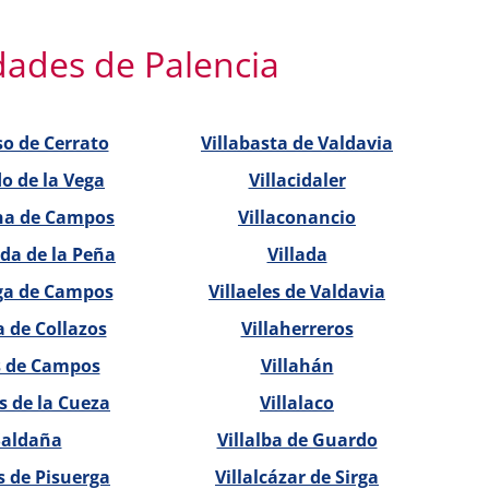
idades de Palencia
o de Cerrato
Villabasta de Valdavia
o de la Vega
Villacidaler
na de Campos
Villaconancio
da de la Peña
Villada
ga de Campos
Villaeles de Valdavia
a de Collazos
Villaherreros
s de Campos
Villahán
s de la Cueza
Villalaco
Saldaña
Villalba de Guardo
s de Pisuerga
Villalcázar de Sirga