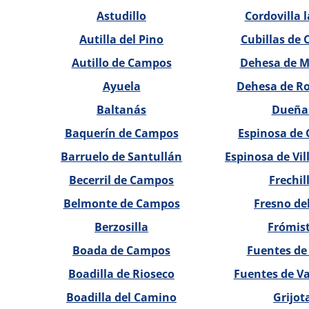
Astudillo
Cordovilla l
Autilla del Pino
Cubillas de 
Autillo de Campos
Dehesa de M
Ayuela
Dehesa de R
Baltanás
Dueña
Baquerín de Campos
Espinosa de 
Barruelo de Santullán
Espinosa de Vi
Becerril de Campos
Frechil
Belmonte de Campos
Fresno del
Berzosilla
Frómis
Boada de Campos
Fuentes de
Boadilla de Rioseco
Fuentes de V
Boadilla del Camino
Grijot