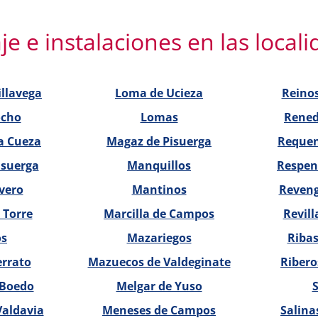
 e instalaciones en las local
illavega
Loma de Ucieza
Reinos
ocho
Lomas
Rened
la Cueza
Magaz de Pisuerga
Reque
isuerga
Manquillos
Respen
vero
Mantinos
Reven
 Torre
Marcilla de Campos
Revill
os
Mazariegos
Riba
errato
Mazuecos de Valdeginate
Ribero
 Boedo
Melgar de Yuso
Valdavia
Meneses de Campos
Salina