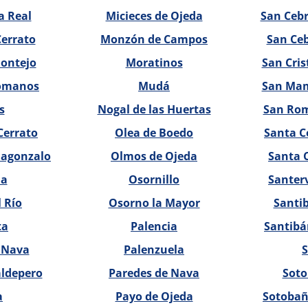
a Real
Micieces de Ojeda
San Ceb
Cerrato
Monzón de Campos
San Ce
ontejo
Moratinos
San Cris
omanos
Mudá
San Mam
s
Nogal de las Huertas
San Rom
Cerrato
Olea de Boedo
Santa Ce
llagonzalo
Olmos de Ojeda
Santa 
la
Osornillo
Santerv
 Río
Osorno la Mayor
Santib
ta
Palencia
Santibá
 Nava
Palenzuela
aldepero
Paredes de Nava
Soto
a
Payo de Ojeda
Sotobañ