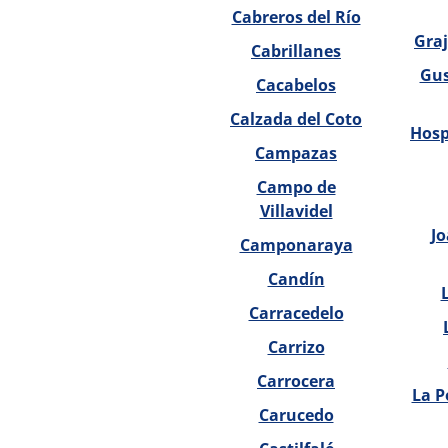
Cabreros del Río
Gra
Cabrillanes
Gus
Cacabelos
Calzada del Coto
Hosp
Campazas
Campo de
Villavidel
Jo
Camponaraya
Candín
Carracedelo
Carrizo
Carrocera
La P
Carucedo