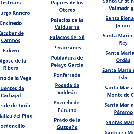
Santa Cristi
Destriana
Pajares de los
Valmadrig
Oteros
Burgo Ranero
Santa Elena
Palacios de la
Encinedo
Jamuz
Valduerna
Escobar de
Santa Marina
Palacios del Sil
Campos
Rey
Peranzanes
Fabero
Santa María
Pobladura de
Ordás
olgoso de la
Pelayo García
Ribera
Santa María 
Ponferrada
Isla
no de la Vega
Posada de
Santa María
Fuentes de
Valdeón
Monte de C
Carbajal
Pozuelo del
Santa María
rafe de Torío
Páramo
Páramo
aliza del Pino
Prado de la
Santas Mar
ordoncillo
Guzpeña
Santiago Mi