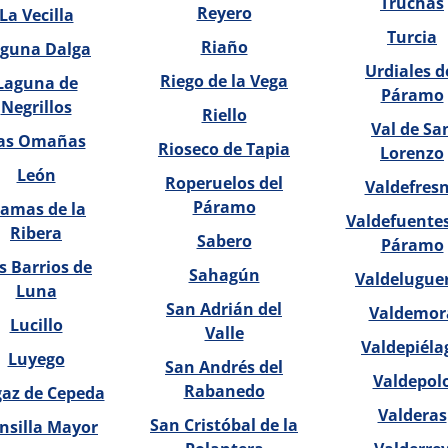
Truchas
Reyero
La Vecilla
Turcia
Riaño
guna Dalga
Urdiales d
Riego de la Vega
Laguna de
Páramo
Negrillos
Riello
Val de Sa
as Omañas
Rioseco de Tapia
Lorenzo
León
Roperuelos del
Valdefres
Páramo
lamas de la
Valdefuentes
Ribera
Sabero
Páramo
s Barrios de
Sahagún
Valdelugue
Luna
San Adrián del
Valdemor
Lucillo
Valle
Valdepiéla
Luyego
San Andrés del
Valdepol
Rabanedo
az de Cepeda
Valderas
San Cristóbal de la
nsilla Mayor