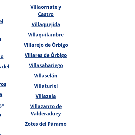
Villaornate y
Castro
el
Villaquejida
Villaquilambre
n
Villarejo de Órbigo
Villares de Órbigo
no
Villasabariego
 del
Villaselán
ros
Villaturiel
a
Villazala
go
Villazanzo de
Valderaduey
o
Zotes del Páramo