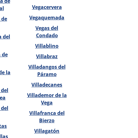
na de
Vegacervera
al
Vegaquemada
 de
Vegas del
Condado
 del
Villablino
 de
Villabraz
Villadangos del
de la
Páramo
Villadecanes
 del
Villademor de la
ea
Vega
 del
Villafranca del
Bierzo
tas
Villagatón
llas