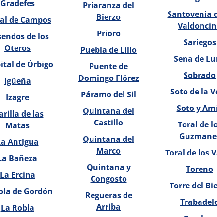
Gradefes
Priaranza del
Santovenia d
Bierzo
jal de Campos
Valdoncin
Prioro
endos de los
Sariegos
Oteros
Puebla de Lillo
Sena de Lu
ital de Órbigo
Puente de
Sobrado
Domingo Flórez
Igüeña
Soto de la V
Páramo del Sil
Izagre
Soto y Am
Quintana del
arilla de las
Castillo
Toral de l
Matas
Guzmane
Quintana del
La Antigua
Marco
Toral de los 
La Bañeza
Quintana y
Toreno
La Ercina
Congosto
Torre del Bi
ola de Gordón
Regueras de
Trabadel
Arriba
La Robla