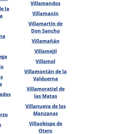
Villamandos
e la
Villamanín
a
Villamartín de
Don Sancho
na
Villamañán
Villamejil
ega
Villamol
ío
Villamontán de la
os
Valduerna
s
Villamoratiel de
Vados
las Matas
Villanueva de las
Manzanas
erzo
Villaobispo de
o
Otero