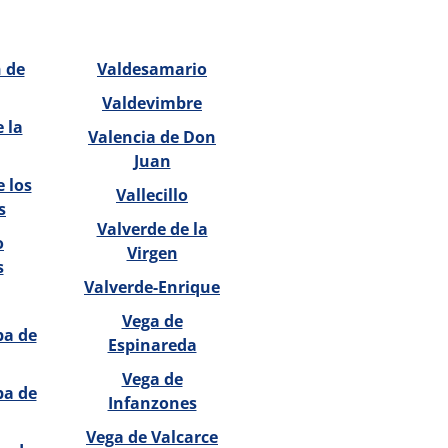
 de
Valdesamario
Valdevimbre
 la
Valencia de Don
Juan
 los
Vallecillo
s
Valverde de la
o
Virgen
s
Valverde-Enrique
Vega de
ba de
Espinareda
Vega de
ba de
Infanzones
Vega de Valcarce