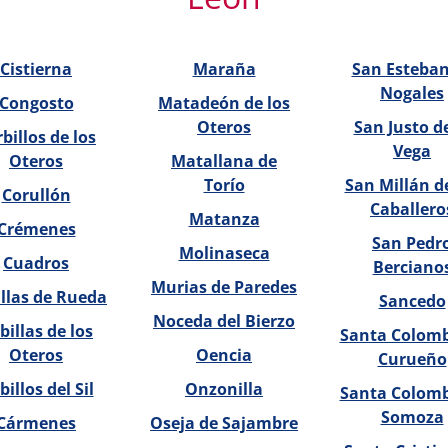
Cistierna
Maraña
San Esteban
Nogales
Congosto
Matadeón de los
Oteros
San Justo de
billos de los
Vega
Oteros
Matallana de
Torío
San Millán de
Corullón
Caballero
Matanza
Crémenes
San Pedr
Molinaseca
Cuadros
Berciano
Murias de Paredes
llas de Rueda
Sancedo
Noceda del Bierzo
billas de los
Santa Colom
Oteros
Oencia
Curueño
billos del Sil
Onzonilla
Santa Colom
Somoza
Cármenes
Oseja de Sajambre