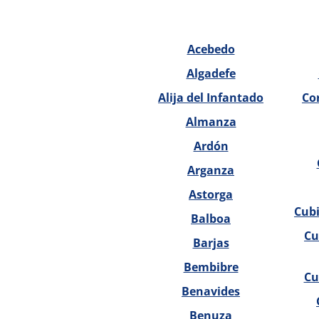
Acebedo
Algadefe
Alija del Infantado
Cor
Almanza
Ardón
Arganza
Astorga
Cubi
Balboa
Cu
Barjas
Bembibre
Cu
Benavides
Benuza