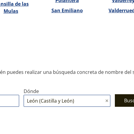
Polantera
Valderre
nsilla de las
San Emiliano
Valderrue
Mulas
én puedes realizar una búsqueda concreta de nombre del s
Dónde
Bus