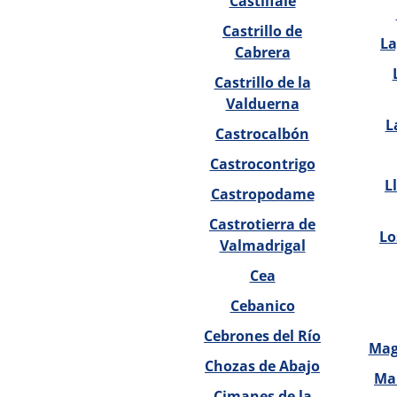
Castilfalé
Castrillo de
La
Cabrera
Castrillo de la
Valduerna
L
Castrocalbón
Castrocontrigo
L
Castropodame
Castrotierra de
Lo
Valmadrigal
Cea
Cebanico
Cebrones del Río
Mag
Chozas de Abajo
Ma
Cimanes de la