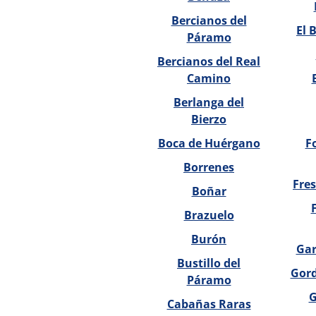
Bercianos del
El 
Páramo
Bercianos del Real
Camino
Berlanga del
Bierzo
Boca de Huérgano
F
Borrenes
Fres
Boñar
Brazuelo
Burón
Gar
Bustillo del
Gord
Páramo
G
Cabañas Raras