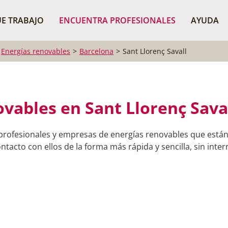
¿Dónde buscas?
BUSCAR P
E TRABAJO
ENCUENTRA PROFESIONALES
AYUDA
Energías renovables
Barcelona
Sant Llorenç Savall
vables en Sant Llorenç Sava
profesionales y empresas de energías renovables que están
ntacto con ellos de la forma más rápida y sencilla, sin inter