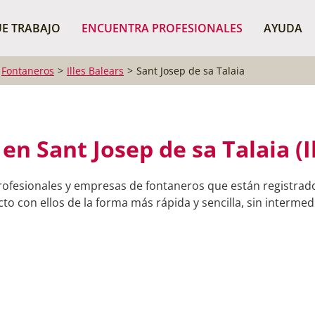
¿Dónde buscas?
BUSCAR P
E TRABAJO
ENCUENTRA PROFESIONALES
AYUDA
Fontaneros
Illes Balears
Sant Josep de sa Talaia
n Sant Josep de sa Talaia (I
rofesionales y empresas de fontaneros que están registrados
o con ellos de la forma más rápida y sencilla, sin intermedi