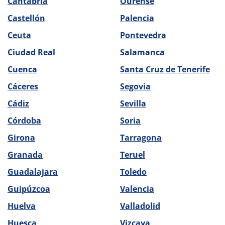
Cantabria
Ourense
Castellón
Palencia
Ceuta
Pontevedra
Ciudad Real
Salamanca
Cuenca
Santa Cruz de Tenerife
Cáceres
Segovia
Cádiz
Sevilla
Córdoba
Soria
Girona
Tarragona
Granada
Teruel
Guadalajara
Toledo
Guipúzcoa
Valencia
Huelva
Valladolid
Huesca
Vizcaya