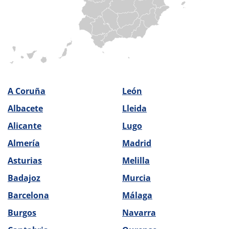
A Coruña
León
Albacete
Lleida
Alicante
Lugo
Almería
Madrid
Asturias
Melilla
Badajoz
Murcia
Barcelona
Málaga
Burgos
Navarra