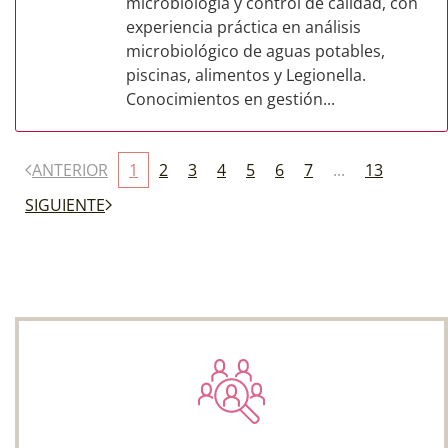
microbiología y control de calidad, con
experiencia práctica en análisis
microbiológico de aguas potables,
piscinas, alimentos y Legionella.
Conocimientos en gestión...
ANTERIOR
1
2
3
4
5
6
7
...
13
SIGUIENTE