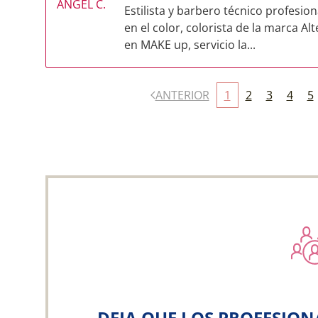
Estilista y barbero técnico profesio
en el color, colorista de la marca Al
en MAKE up, servicio la...
ANTERIOR
1
2
3
4
5
DEJA QUE LOS PROFESION