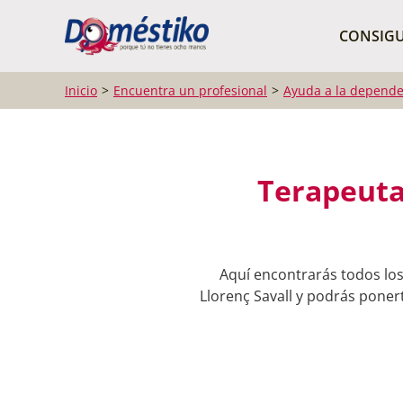
¿Qué buscas?
CONSIGU
Inicio
Encuentra un profesional
Ayuda a la depende
Terapeuta
Aquí encontrarás todos los
Llorenç Savall y podrás ponert