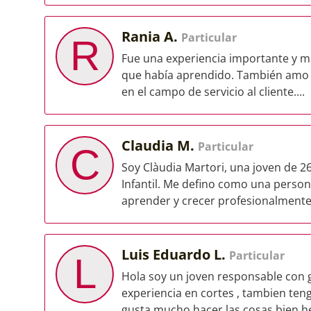
Rania A.
Particular
R
Fue una experiencia importante y m
que había aprendido. También amo es
en el campo de servicio al cliente....
Claudia M.
Particular
C
Soy Clàudia Martori, una joven de 
Infantil. Me defino como una perso
aprender y crecer profesionalmente.
Luis Eduardo L.
Particular
L
Hola soy un joven responsable con 
experiencia en cortes , tambien te
gusta mucho hacer las cosas bien h