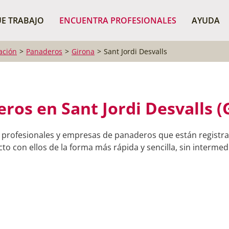
¿Dónde buscas?
BUSCAR P
E TRABAJO
ENCUENTRA PROFESIONALES
AYUDA
ación
Panaderos
Girona
Sant Jordi Desvalls
ros en Sant Jordi Desvalls (
 profesionales y empresas de panaderos que están registrad
o con ellos de la forma más rápida y sencilla, sin intermedi