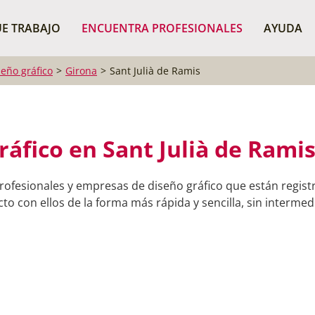
¿Dónde buscas?
BUSCAR P
E TRABAJO
ENCUENTRA PROFESIONALES
AYUDA
seño gráfico
Girona
Sant Julià de Ramis
ráfico en Sant Julià de Ramis
rofesionales y empresas de diseño gráfico que están registr
o con ellos de la forma más rápida y sencilla, sin intermedi