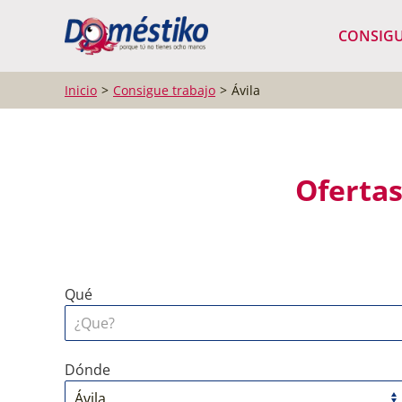
¿Qué buscas?
CONSIGU
Inicio
Consigue trabajo
Ávila
Ofertas
Qué
Dónde