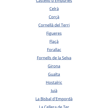
Castelló d'Empúries
Celrà
Corçà
Cornellà del Terri
Figueres
Flaçà
Forallac
Fornells de la Selva
Girona
Gualta
Hostalric
Juià
La Bisbal d'Empordà
La Cellera de Ter