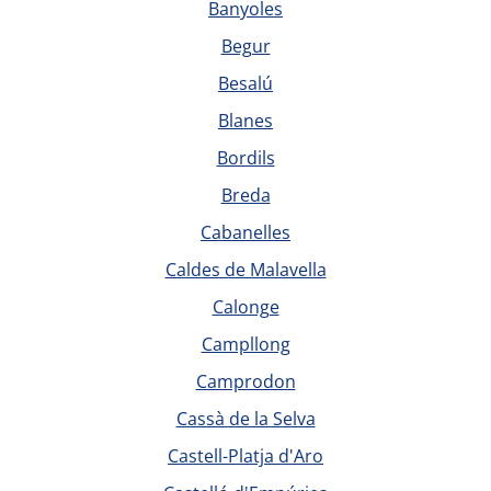
Banyoles
Begur
Besalú
Blanes
Bordils
Breda
Cabanelles
Caldes de Malavella
Calonge
Campllong
Camprodon
Cassà de la Selva
Castell-Platja d'Aro