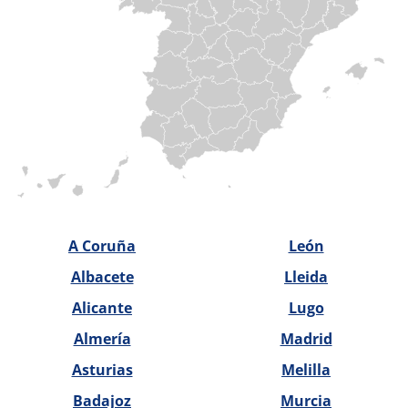
A Coruña
León
Albacete
Lleida
Alicante
Lugo
Almería
Madrid
Asturias
Melilla
Badajoz
Murcia