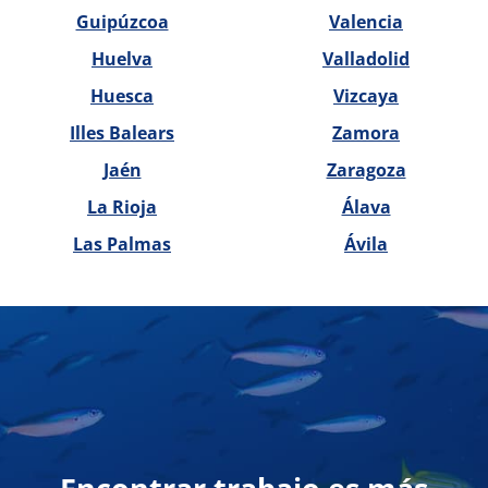
Guipúzcoa
Valencia
Huelva
Valladolid
Huesca
Vizcaya
Illes Balears
Zamora
Jaén
Zaragoza
La Rioja
Álava
Las Palmas
Ávila