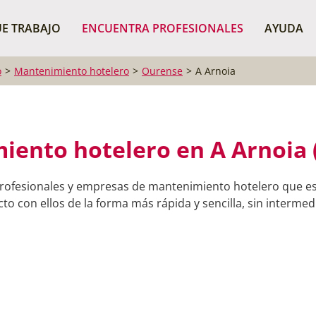
¿Dónde buscas?
BUSCAR P
E TRABAJO
ENCUENTRA PROFESIONALES
AYUDA
o
Mantenimiento hotelero
Ourense
A Arnoia
iento hotelero en A Arnoia 
rofesionales y empresas de mantenimiento hotelero que es
o con ellos de la forma más rápida y sencilla, sin intermedi