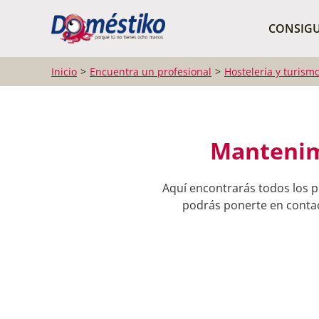
¿Qué buscas?
CONSIGU
Inicio
Encuentra un profesional
Hostelería y turism
Mantenim
Aquí encontrarás todos los p
podrás ponerte en contact