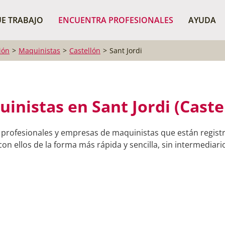
¿Dónde buscas?
BUSCAR P
E TRABAJO
ENCUENTRA PROFESIONALES
AYUDA
ión
Maquinistas
Castellón
Sant Jordi
inistas en Sant Jordi (Caste
 profesionales y empresas de maquinistas que están registr
on ellos de la forma más rápida y sencilla, sin intermediario