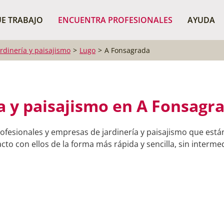
¿Dónde buscas?
BUSCAR P
E TRABAJO
ENCUENTRA PROFESIONALES
AYUDA
ardinería y paisajismo
Lugo
A Fonsagrada
a y paisajismo en A Fonsagr
ofesionales y empresas de jardinería y paisajismo que est
to con ellos de la forma más rápida y sencilla, sin intermed