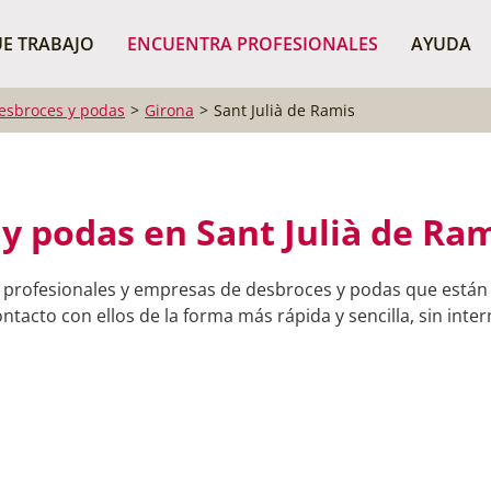
¿Dónde buscas?
BUSCAR P
E TRABAJO
ENCUENTRA PROFESIONALES
AYUDA
esbroces y podas
Girona
Sant Julià de Ramis
y podas en Sant Julià de Ram
 profesionales y empresas de desbroces y podas que están r
tacto con ellos de la forma más rápida y sencilla, sin inter