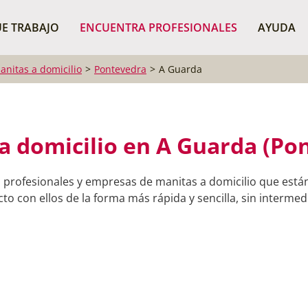
¿Dónde buscas?
BUSCAR P
E TRABAJO
ENCUENTRA PROFESIONALES
AYUDA
anitas a domicilio
Pontevedra
A Guarda
a domicilio en A Guarda (Po
 profesionales y empresas de manitas a domicilio que está
o con ellos de la forma más rápida y sencilla, sin intermedi