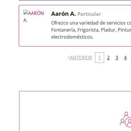
Aarón A.
Particular
Ofrezco una variedad de servicios co
Fontanería, Frigorista, Pladur, Pint
electrodomésticos.
ANTERIOR
1
2
3
4