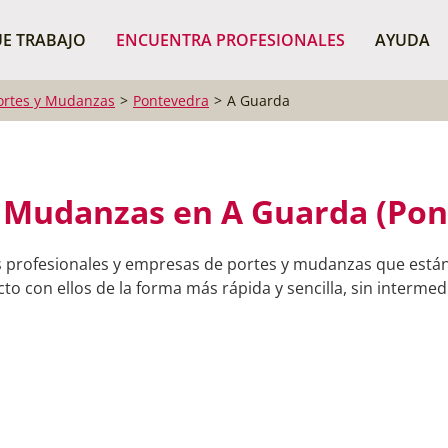
¿Dónde buscas?
BUSCAR P
E TRABAJO
ENCUENTRA PROFESIONALES
AYUDA
ortes y Mudanzas
Pontevedra
A Guarda
y Mudanzas en A Guarda (Pon
s profesionales y empresas de portes y mudanzas que están
o con ellos de la forma más rápida y sencilla, sin intermedi