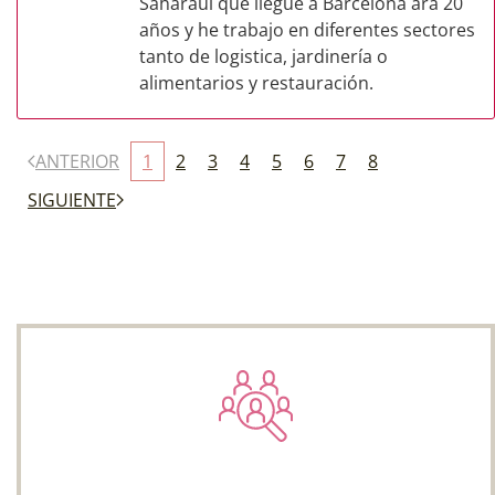
Saharaui que llegue a Barcelona ara 20
años y he trabajo en diferentes sectores
tanto de logistica, jardinería o
alimentarios y restauración.
ANTERIOR
1
2
3
4
5
6
7
8
SIGUIENTE