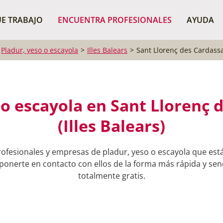
¿Dónde buscas?
BUSCAR P
E TRABAJO
ENCUENTRA PROFESIONALES
AYUDA
Pladur, yeso o escayola
Illes Balears
Sant Llorenç des Cardass
 o escayola en Sant Llorenç 
(Illes Balears)
ofesionales y empresas de pladur, yeso o escayola que est
onerte en contacto con ellos de la forma más rápida y senci
totalmente gratis.