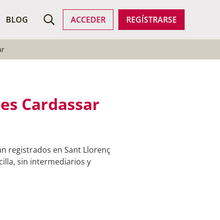
ROFESIONALES
BLOG
ACCEDER
REGÍSTRARSE
ar
des Cardassar
án registrados en Sant Llorenç
lla, sin intermediarios y